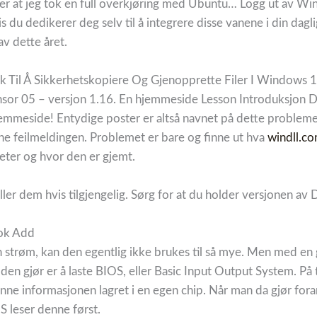
ter at jeg tok en full overkjøring med Ubuntu… Logg ut av Wi
is du dedikerer deg selv til å integrere disse vanene i din dagl
v dette året.
ikk Til Å Sikkerhetskopiere Og Gjenopprette Filer I Windows 
nsor 05 – versjon 1.16. En hjemmeside Lesson Introduksjon D
 hjemmeside! Entydige poster er altså navnet på dette proble
nne feilmeldingen. Problemet er bare og finne ut hva
windll.co
ter og hvor den er gjemt.
ller dem hvis tilgjengelig. Sørg for at du holder versjonen av
ook Add
en strøm, kan den egentlig ikke brukes til så mye. Men med en
 den gjør er å laste BIOS, eller Basic Input Output System. På
nne informasjonen lagret i en egen chip. Når man da gjør forand
leser denne først.