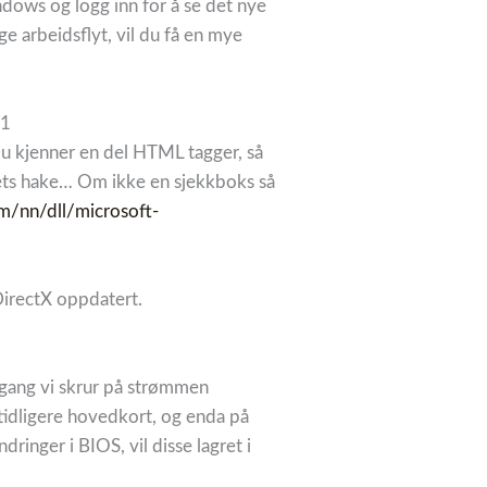
ndows og logg inn for å se det nye
ige arbeidsflyt, vil du få en mye
11
u kjenner en del HTML tagger, så
mets hake… Om ikke en sjekkboks så
m/nn/dll/microsoft-
 DirectX oppdatert.
 gang vi skrur på strømmen
 tidligere hovedkort, og enda på
ringer i BIOS, vil disse lagret i