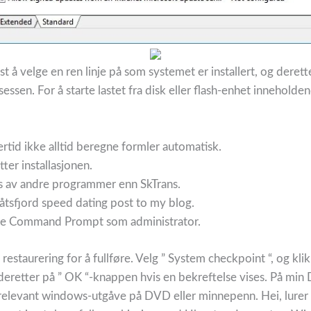
best å velge en ren linje på som systemet er installert, og deret
sessen. For å starte lastet fra disk eller flash-enhet innehol
rtid ikke alltid beregne formler automatisk.
ter installasjonen.
s av andre programmer enn SkTrans.
båtsfjord speed dating post to my blog.
tarte Command Prompt som administrator.
restaurering for å fullføre. Velg ” System checkpoint “, og klik
 deretter på ” OK “-knappen hvis en bekreftelse vises. På min
 relevant windows-utgåve på DVD eller minnepenn. Hei, lurer eg