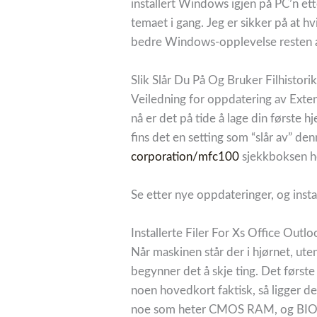
installert Windows igjen på PC’n et
temaet i gang. Jeg er sikker på at hv
bedre Windows-opplevelse resten a
Slik Slår Du På Og Bruker Filhistor
Veiledning for oppdatering av Exte
nå er det på tide å lage din første
fins det en setting som “slår av” de
corporation/mfc100
sjekkboksen he
Se etter nye oppdateringer, og insta
Installerte Filer For Xs Office Outl
Når maskinen står der i hjørnet, ut
begynner det å skje ting. Det første
noen hovedkort faktisk, så ligger de
noe som heter CMOS RAM, og BIOS 