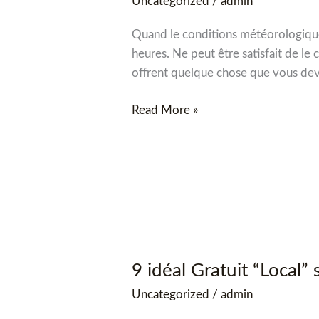
Uncategorized
/
admin
Suggestions
pour
Quand le conditions météorologiques
2012
heures. Ne peut être satisfait de le
offrent quelque chose que vous devr
Read More »
9 idéal Gratuit “Local”
9
idéal
Uncategorized
/
admin
Gratuit