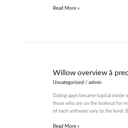
Read More »
Willow overview â pr
Willow
overview
Uncategorized
/
admin
â
precisely
Dating apps became typical inside ou
what
those who are on the lookout for r
do
of each software vary to the level.
we
understand
Read More »