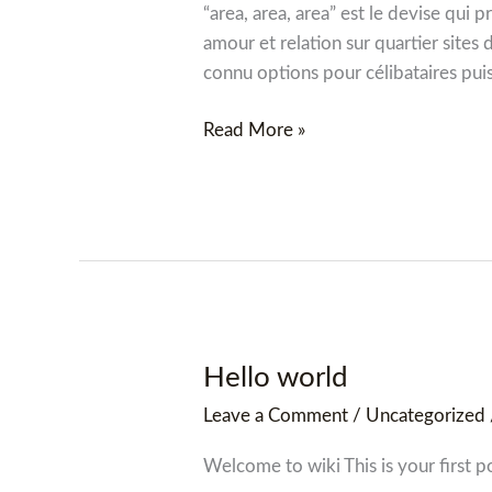
“Local”
“area, area, area” est le devise ​​qui
sites
amour et relation sur quartier sites
de
connu options pour célibataires puis
rencontre
en
Read More »
ligne
pour
célibataires
(2020)
Hello world
Hello
world
Leave a Comment
/
Uncategorized
Welcome to wiki This is your first po