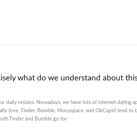
ecisely what do we understand about thi
r daily resides. Nowadays, we have lots of internet dating app
eally love. Tinder, Bumble, Mocospace, and OkCupid tend to 
 Both Tinder and Bumble go for