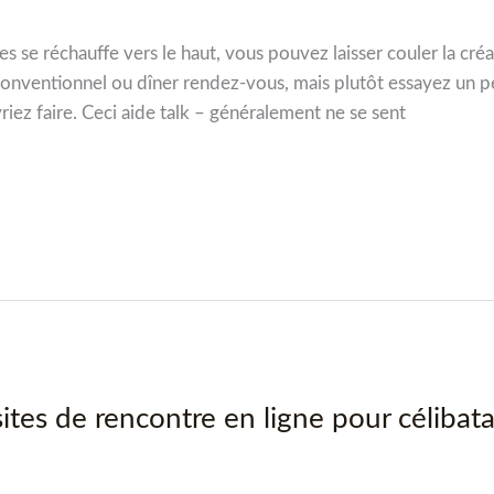
 se réchauffe vers le haut, vous pouvez laisser couler la cré
 conventionnel ou dîner rendez-vous, mais plutôt essayez un pe
iez faire. Ceci aide talk – généralement ne se sent
 sites de rencontre en ligne pour célibat