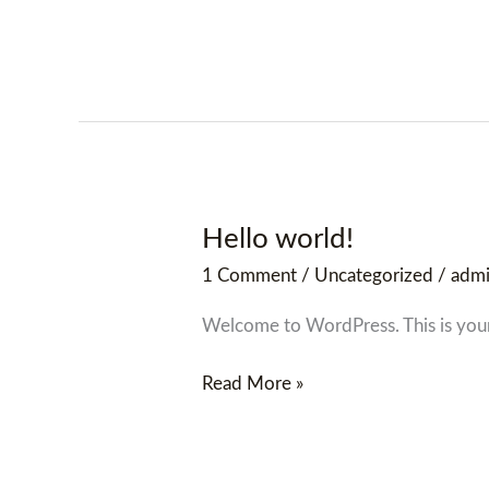
about
this?
Hello world!
Hello
world!
1 Comment
/
Uncategorized
/
adm
Welcome to WordPress. This is your fi
Read More »